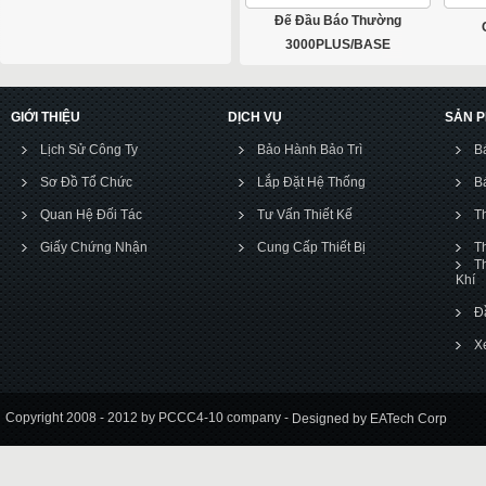
Đế Đầu Báo Thường
3000PLUS/BASE
GIỚI THIỆU
DỊCH VỤ
SẢN 
Lịch Sử Công Ty
Bảo Hành Bảo Trì
B
Sơ Đồ Tổ Chức
Lắp Đặt Hệ Thống
B
Quan Hệ Đối Tác
Tư Vấn Thiết Kế
T
Giấy Chứng Nhận
Cung Cấp Thiết Bị
T
T
Khí
Đ
X
Copyright 2008 - 2012 by PCCC4-10 company -
Designed by EATech Corp