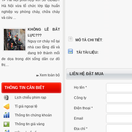
TP Hà Nội phối hợp với Sở GD&ĐT
Hà Nội vừa tổ chức lớp tập huấn
nghiệp vụ phòng cháy, chữa cháy
và cứu ...
KHÔNG LẼ BẤT
LỰC???
MÔ TẢ CHI TIẾT
:
Nguy cơ cháy nổ tại
nhà cao tầng đã và
TẢI TÀI LIỆU:
đang trở thành mối
đe dọa trong đời sống dân cư đô
thị....
LIÊN HỆ ĐẶT MUA
Xem toàn bộ
THÔNG TIN CẦN BIẾT
Họ tên *
Lịch chiếu phim rạp
Công ty
Tỉ giá ngoại tệ
Điện thoại *
Thông tin chứng khoán
Email
Thông tin giá vàng
Địa chỉ *