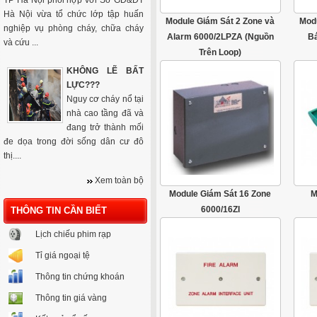
TP Hà Nội phối hợp với Sở GD&ĐT
Hà Nội vừa tổ chức lớp tập huấn
Module Giám Sát 2 Zone và
Mod
nghiệp vụ phòng cháy, chữa cháy
Alarm 6000/2LPZA (Nguồn
B
và cứu ...
Trên Loop)
KHÔNG LẼ BẤT
LỰC???
Nguy cơ cháy nổ tại
nhà cao tầng đã và
đang trở thành mối
đe dọa trong đời sống dân cư đô
thị....
Xem toàn bộ
Module Giám Sát 16 Zone
M
6000/16ZI
THÔNG TIN CẦN BIẾT
Lịch chiếu phim rạp
Tỉ giá ngoại tệ
Thông tin chứng khoán
Thông tin giá vàng