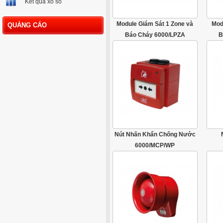
Kết quả xổ số
Module Giám Sát 1 Zone và
Mod
QUẢNG CÁO
Báo Cháy 6000/LPZA
B
Nút Nhấn Khẩn Chống Nước
6000/MCP/WP