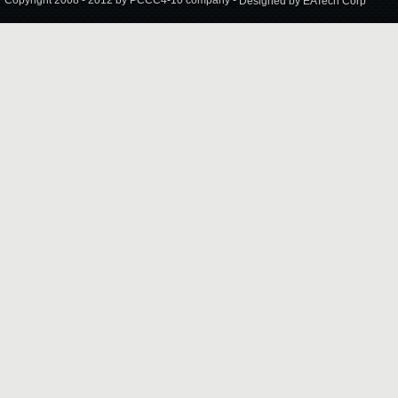
Copyright 2008 - 2012 by PCCC4-10 company -
Designed by EATech Corp