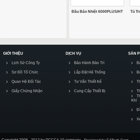
Đầu Báo Nhiệt 6000PLUS/HT
Tủ T
GIỚI THIỆU
DỊCH VỤ
SẢN 
Lịch Sử Công Ty
Bảo Hành Bảo Trì
B
Sơ Đồ Tổ Chức
Lắp Đặt Hệ Thống
B
Quan Hệ Đối Tác
Tư Vấn Thiết Kế
T
Giấy Chứng Nhận
Cung Cấp Thiết Bị
T
T
Khí
Đ
X