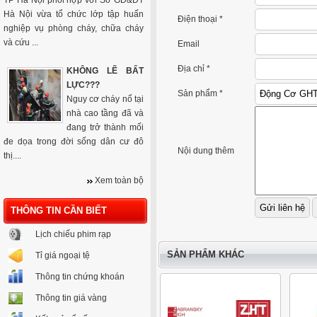
TP Hà Nội phối hợp với Sở GD&ĐT
Hà Nội vừa tổ chức lớp tập huấn
Điện thoại *
nghiệp vụ phòng cháy, chữa cháy
và cứu ...
Email
Địa chỉ *
KHÔNG LẼ BẤT
LỰC???
Sản phẩm *
Nguy cơ cháy nổ tại
nhà cao tầng đã và
đang trở thành mối
đe dọa trong đời sống dân cư đô
Nội dung thêm
thị....
Xem toàn bộ
THÔNG TIN CẦN BIẾT
Lịch chiếu phim rạp
SẢN PHẨM KHÁC
Tỉ giá ngoại tệ
Thông tin chứng khoán
Thông tin giá vàng