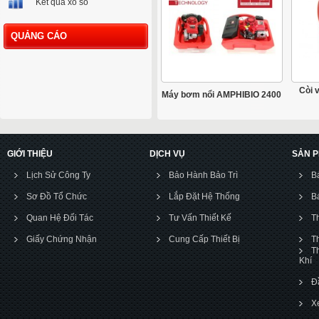
Kết quả xổ số
QUẢNG CÁO
Còi 
Máy bơm nổi AMPHIBIO 2400
GIỚI THIỆU
DỊCH VỤ
SẢN 
Lịch Sử Công Ty
Bảo Hành Bảo Trì
B
Sơ Đồ Tổ Chức
Lắp Đặt Hệ Thống
B
Quan Hệ Đối Tác
Tư Vấn Thiết Kế
T
Giấy Chứng Nhận
Cung Cấp Thiết Bị
T
T
Khí
Đ
X