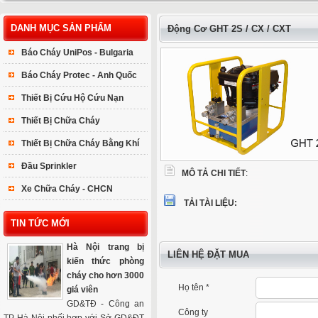
DANH MỤC SẢN PHẨM
Động Cơ GHT 2S / CX / CXT
Báo Cháy UniPos - Bulgaria
Báo Cháy Protec - Anh Quốc
Thiết Bị Cứu Hộ Cứu Nạn
Thiết Bị Chữa Cháy
Thiết Bị Chữa Cháy Bằng Khí
Đầu Sprinkler
MÔ TẢ CHI TIẾT
:
Xe Chữa Cháy - CHCN
TẢI TÀI LIỆU:
TIN TỨC MỚI
Hà Nội trang bị
LIÊN HỆ ĐẶT MUA
kiến thức phòng
cháy cho hơn 3000
Họ tên *
giá viên
GD&TĐ - Công an
Công ty