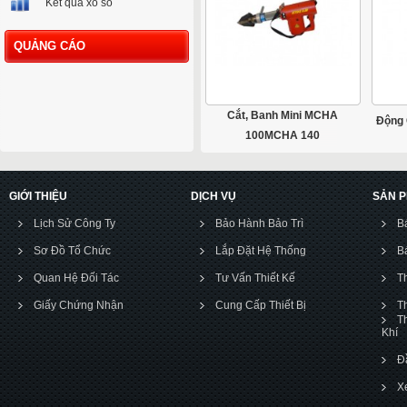
Kết quả xổ số
QUẢNG CÁO
Cắt, Banh Mini MCHA
Động 
100MCHA 140
GIỚI THIỆU
DỊCH VỤ
SẢN 
Lịch Sử Công Ty
Bảo Hành Bảo Trì
B
Sơ Đồ Tổ Chức
Lắp Đặt Hệ Thống
B
Quan Hệ Đối Tác
Tư Vấn Thiết Kế
T
Giấy Chứng Nhận
Cung Cấp Thiết Bị
T
T
Khí
Đ
X