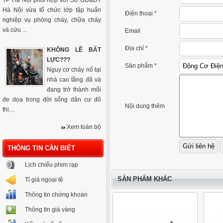
TP Hà Nội phối hợp với Sở GD&ĐT
Hà Nội vừa tổ chức lớp tập huấn
Điện thoại *
nghiệp vụ phòng cháy, chữa cháy
và cứu ...
Email
Địa chỉ *
KHÔNG LẼ BẤT
LỰC???
Sản phẩm *
Nguy cơ cháy nổ tại
nhà cao tầng đã và
đang trở thành mối
đe dọa trong đời sống dân cư đô
Nội dung thêm
thị....
Xem toàn bộ
THÔNG TIN CẦN BIẾT
Lịch chiếu phim rạp
SẢN PHẨM KHÁC
Tỉ giá ngoại tệ
Thông tin chứng khoán
Thông tin giá vàng