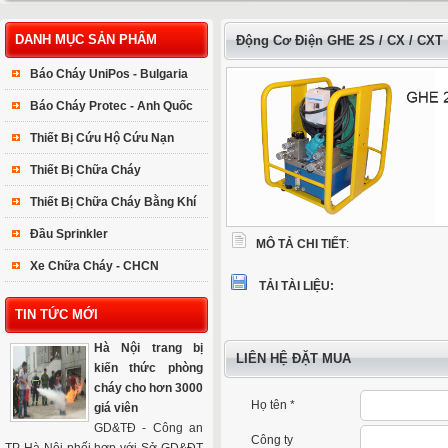
DANH MỤC SẢN PHẨM
Động Cơ Điện GHE 2S / CX / CXT
Báo Cháy UniPos - Bulgaria
Báo Cháy Protec - Anh Quốc
Thiết Bị Cứu Hộ Cứu Nạn
Thiết Bị Chữa Cháy
Thiết Bị Chữa Cháy Bằng Khí
Đầu Sprinkler
MÔ TẢ CHI TIẾT
:
Xe Chữa Cháy - CHCN
TẢI TÀI LIỆU:
TIN TỨC MỚI
Hà Nội trang bị
LIÊN HỆ ĐẶT MUA
kiến thức phòng
cháy cho hơn 3000
Họ tên *
giá viên
GD&TĐ - Công an
Công ty