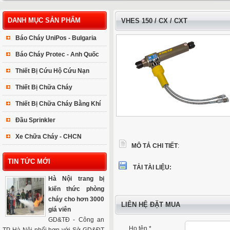
DANH MỤC SẢN PHẨM
VHES 150 / CX / CXT
Báo Cháy UniPos - Bulgaria
Báo Cháy Protec - Anh Quốc
Thiết Bị Cứu Hộ Cứu Nạn
Thiết Bị Chữa Cháy
Thiết Bị Chữa Cháy Bằng Khí
Đầu Sprinkler
Xe Chữa Cháy - CHCN
MÔ TẢ CHI TIẾT
:
TIN TỨC MỚI
TẢI TÀI LIỆU:
Hà Nội trang bị
kiến thức phòng
cháy cho hơn 3000
LIÊN HỆ ĐẶT MUA
giá viên
GD&TĐ - Công an
Họ tên *