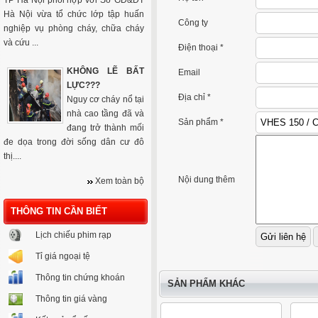
TP Hà Nội phối hợp với Sở GD&ĐT
Hà Nội vừa tổ chức lớp tập huấn
Công ty
nghiệp vụ phòng cháy, chữa cháy
và cứu ...
Điện thoại *
KHÔNG LẼ BẤT
Email
LỰC???
Địa chỉ *
Nguy cơ cháy nổ tại
nhà cao tầng đã và
Sản phẩm *
đang trở thành mối
đe dọa trong đời sống dân cư đô
thị....
Nội dung thêm
Xem toàn bộ
THÔNG TIN CẦN BIẾT
Lịch chiếu phim rạp
Tỉ giá ngoại tệ
Thông tin chứng khoán
SẢN PHẨM KHÁC
Thông tin giá vàng