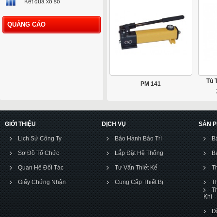
Kết quả xổ số
QUẢNG CÁO
Tủ 
PM 141
GIỚI THIỆU
DỊCH VỤ
SẢN 
Lịch Sử Công Ty
Bảo Hành Bảo Trì
B
Sơ Đồ Tổ Chức
Lắp Đặt Hệ Thống
B
Quan Hệ Đối Tác
Tư Vấn Thiết Kế
T
Giấy Chứng Nhận
Cung Cấp Thiết Bị
T
T
Khí
Đ