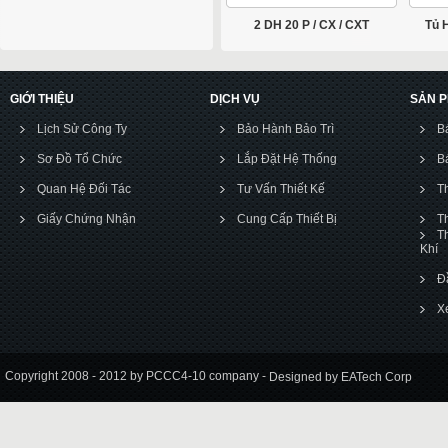
2 DH 20 P / CX / CXT
Tủ 
GIỚI THIỆU
DỊCH VỤ
SẢN 
Lịch Sử Công Ty
Bảo Hành Bảo Trì
B
Sơ Đồ Tổ Chức
Lắp Đặt Hệ Thống
B
Quan Hệ Đối Tác
Tư Vấn Thiết Kế
T
Giấy Chứng Nhận
Cung Cấp Thiết Bị
T
T
Khí
Đ
X
Copyright 2008 - 2012 by PCCC4-10 company -
Designed by EATech Corp