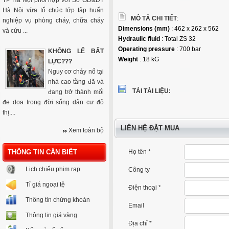
TP Hà Nội phối hợp với Sở GD&ĐT
Hà Nội vừa tổ chức lớp tập huấn
MÔ TẢ CHI TIẾT
:
nghiệp vụ phòng cháy, chữa cháy
Dimensions (mm)
: 462 x 262 x 562
và cứu ...
Hydraulic fluid
: Total ZS 32
Operating pressure
: 700 bar
KHÔNG LẼ BẤT
Weight
: 18 kG
LỰC???
Nguy cơ cháy nổ tại
nhà cao tầng đã và
TẢI TÀI LIỆU:
đang trở thành mối
đe dọa trong đời sống dân cư đô
thị....
LIÊN HỆ ĐẶT MUA
Xem toàn bộ
THÔNG TIN CẦN BIẾT
Họ tên *
Lịch chiếu phim rạp
Công ty
Tỉ giá ngoại tệ
Điện thoại *
Thông tin chứng khoán
Email
Thông tin giá vàng
Địa chỉ *