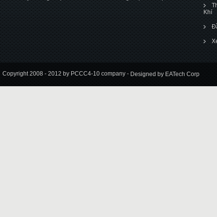
T
Khí
Đ
X
Copyright 2008 - 2012 by PCCC4-10 company -
Designed by EATech Corp