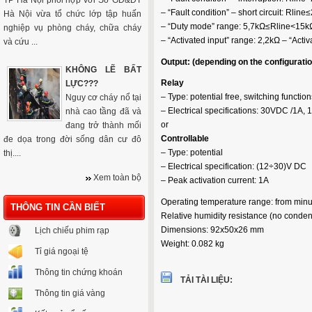
TP Hà Nội phối hợp với Sở GD&ĐT
– “Fault condition” – short circuit: Rline
Hà Nội vừa tổ chức lớp tập huấn
– “Duty mode” range: 5,7kΩ≤Rline<15k
nghiệp vụ phòng cháy, chữa cháy
– “Activated input” range: 2,2kΩ
– “Activ
và cứu ...
Output: (depending on the configuratio
KHÔNG LẼ BẤT
Relay
LỰC???
– Type: potential free, switching function
Nguy cơ cháy nổ tại
– Electrical specifications: 30VDC /1A,
nhà cao tầng đã và
or
đang trở thành mối
Controllable
đe dọa trong đời sống dân cư đô
– Type: potential
thị....
– Electrical specification: (12÷30)V DC
Xem toàn bộ
– Peak activation current: 1A
Operating temperature range: from min
THÔNG TIN CẦN BIẾT
Relative humidity resistance (no conde
Dimensions: 92x50x26 mm
Lịch chiếu phim rạp
Weight: 0.082 kg
Tỉ giá ngoại tệ
Thông tin chứng khoán
TẢI TÀI LIỆU:
Thông tin giá vàng