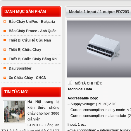
DANH MỤC SẢN PHẨM
Module 1 input / 1 output FD7203
Báo Cháy UniPos - Bulgaria
Báo Cháy Protec - Anh Quốc
Thiết Bị Cứu Hộ Cứu Nạn
Thiết Bị Chữa Cháy
Thiết Bị Chữa Cháy Bằng Khí
Đầu Sprinkler
Xe Chữa Cháy - CHCN
MÔ TẢ CHI TIẾT
:
Теchnical Data
TIN TỨC MỚI
Addressable loop:
Hà Nội trang bị
– Supply voltage: (15÷30)V DC
kiến thức phòng
– Current consumption in duty mode: <
cháy cho hơn 3000
– Current consumption in alarm state: 
giá viên
Input: 1 pc.
GD&TĐ - Công an
– “Fault condition” – interruption: Rlin