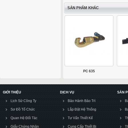
SẢN PHẨM KHÁC
PC 635
GIỚI THIỆU
DỊCH VỤ
SẢN 
Lịch Sử Công Ty
Bảo Hành Bảo Trì
B
Sơ Đồ Tổ Chức
Lắp Đặt Hệ Thống
B
Quan Hệ Đối Tác
Tư Vấn Thiết Kế
T
Giấy Chứng Nhận
Cung Cấp Thiết Bị
T