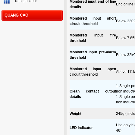
Kết quả xổ số
Monitored input end of line
End of line
details
QUẢNG CÁO
Monitored input short
Below 230
circuit threshold
Monitored input fire
Below 7.8
threshold
Monitored input pre-alarm
Below 32kΩ 
threshold
Monitored input open
Above 111
circuit threshold
1 Single p
Clean contact output
non inducti
details
1 Single p
non inducti
Weight
245g ( incl
Use only hi
LED Indicator
46)