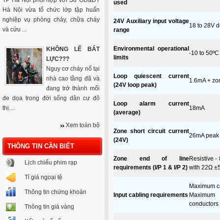
TP Hà Nội phối hợp với Sở GD&ĐT
used
Hà Nội vừa tổ chức lớp tập huấn
nghiệp vụ phòng cháy, chữa cháy
24V Auxiliary input voltage
18 to 28V d
và cứu ...
range
Environmental operational
KHÔNG LẼ BẤT
-10 to 50º
limits
LỰC???
Nguy cơ cháy nổ tại
Loop quiescent current
nhà cao tầng đã và
1.6mA + zon
(24V loop peak)
đang trở thành mối
đe dọa trong đời sống dân cư đô
Loop alarm current
thị....
18mA
(average)
Xem toàn bộ
Zone short circuit current
26mA peak
(24V)
THÔNG TIN CẦN BIẾT
Zone end of line
Resistive -
Lịch chiếu phim rạp
requirements (I/P 1 & I/P 2)
with 22Ω 
Tỉ giá ngoại tệ
Maximum ca
Thông tin chứng khoán
Input cabling requirements
Maximum 
conductors
Thông tin giá vàng