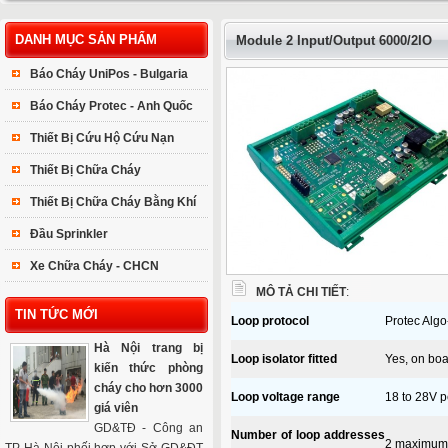
DANH MỤC SẢN PHẨM
Module 2 Input/Output 6000/2IO
Báo Cháy UniPos - Bulgaria
Báo Cháy Protec - Anh Quốc
Thiết Bị Cứu Hộ Cứu Nạn
Thiết Bị Chữa Cháy
Thiết Bị Chữa Cháy Bằng Khí
Đầu Sprinkler
Xe Chữa Cháy - CHCN
MÔ TẢ CHI TIẾT
:
TIN TỨC MỚI
Loop protocol
Protec Alg
Hà Nội trang bị
Loop isolator fitted
Yes, on boa
kiến thức phòng
cháy cho hơn 3000
Loop voltage range
18 to 28V 
giá viên
GD&TĐ - Công an
Number of loop addresses
2 maximum,