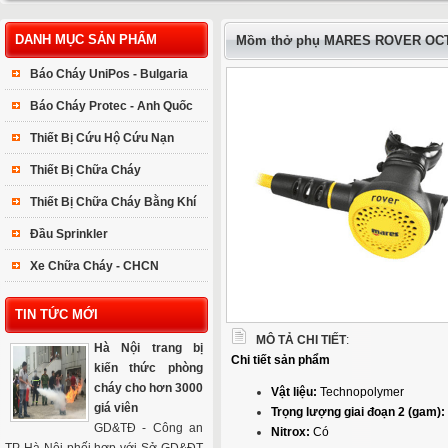
DANH MỤC SẢN PHẨM
Mồm thở phụ MARES ROVER O
Báo Cháy UniPos - Bulgaria
Báo Cháy Protec - Anh Quốc
Thiết Bị Cứu Hộ Cứu Nạn
Thiết Bị Chữa Cháy
Thiết Bị Chữa Cháy Bằng Khí
Đầu Sprinkler
Xe Chữa Cháy - CHCN
TIN TỨC MỚI
MÔ TẢ CHI TIẾT
:
Hà Nội trang bị
Chi tiết sản phẩm
kiến thức phòng
cháy cho hơn 3000
Vật liệu:
Technopolymer
giá viên
Trọng lượng giai đoạn 2 (gam):
GD&TĐ - Công an
Nitrox:
Có