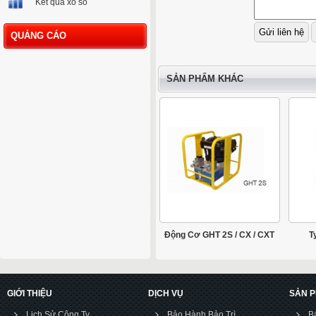
Kết quả xổ số
QUẢNG CÁO
SẢN PHẨM KHÁC
Động Cơ GHT 2S / CX / CXT
T
GIỚI THIỆU
DỊCH VỤ
SẢN 
Lịch Sử Công Ty
Bảo Hành Bảo Trì
B