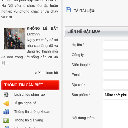
TP Hà Nội phối hợp với Sở GD&ĐT
Hà Nội vừa tổ chức lớp tập huấn
TẢI TÀI LIỆU:
nghiệp vụ phòng cháy, chữa cháy
và cứu ...
KHÔNG LẼ BẤT
LIÊN HỆ ĐẶT MUA
LỰC???
Nguy cơ cháy nổ tại
Họ tên *
nhà cao tầng đã và
đang trở thành mối
Công ty
đe dọa trong đời sống dân cư đô
thị....
Điện thoại *
Xem toàn bộ
Email
THÔNG TIN CẦN BIẾT
Địa chỉ *
Lịch chiếu phim rạp
Sản phẩm *
Tỉ giá ngoại tệ
Thông tin chứng khoán
Nội dung thêm
Thông tin giá vàng