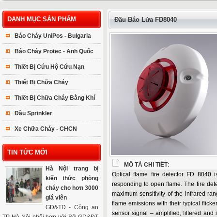
DANH MỤC SẢN PHẨM
Đầu Báo Lửa FD8040
Báo Cháy UniPos - Bulgaria
Báo Cháy Protec - Anh Quốc
Thiết Bị Cứu Hộ Cứu Nạn
Thiết Bị Chữa Cháy
Thiết Bị Chữa Cháy Bằng Khí
Đầu Sprinkler
Xe Chữa Cháy - CHCN
TIN TỨC MỚI
MÔ TẢ CHI TIẾT
:
Hà Nội trang bị
Optical flame fire detector FD 8040 i
kiến thức phòng
responding to open flame. The fire dete
cháy cho hơn 3000
maximum sensitivity of the infrared ran
giá viên
flame emissions with their typical flic
GD&TĐ - Công an
sensor signal – amplified, filtered and 