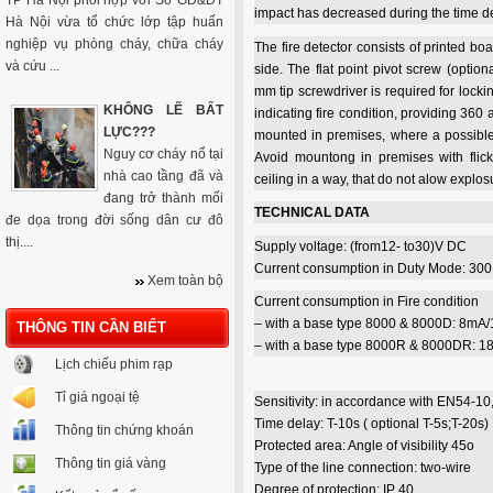
TP Hà Nội phối hợp với Sở GD&ĐT
impact has decreased during the time dela
Hà Nội vừa tổ chức lớp tập huấn
nghiệp vụ phòng cháy, chữa cháy
The fire detector consists of printed boa
và cứu ...
side. The flat point pivot screw (option
mm tip screwdriver is required for locki
KHÔNG LẼ BẤT
indicating fire condition, providing 360 a
LỰC???
mounted in premises, where a possible
Nguy cơ cháy nổ tại
Avoid mountong in premises with flick
nhà cao tầng đã và
ceiling in a way, that do not alow explosu
đang trở thành mối
TECHNICAL DATA
đe dọa trong đời sống dân cư đô
thị....
Supply voltage: (from12- to30)V DC
Current consumption in Duty Mode: 300
Xem toàn bộ
Current consumption in Fire condition
– with a base type 8000 & 8000D: 8mA
THÔNG TIN CẦN BIẾT
– with a base type 8000R & 8000DR: 
Lịch chiếu phim rạp
Tỉ giá ngoại tệ
Sensitivity: in accordance with EN54-10,
Time delay: T-10s ( optional T-5s;T-20s)
Thông tin chứng khoán
Protected area: Angle of visibility 45o
Thông tin giá vàng
Type of the line connection: two-wire
Degree of protection: IP 40