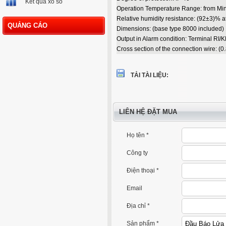
Kết quả xổ số
Operation Temperature Range: from Mi
Relative humidity resistance: (92±3)% a
QUẢNG CÁO
Dimensions: (base type 8000 included
Output in Alarm condition: Terminal RI/K
Cross section of the connection wire: (
TẢI TÀI LIỆU:
LIÊN HỆ ĐẶT MUA
Họ tên *
Công ty
Điện thoại *
Email
Địa chỉ *
Sản phẩm *